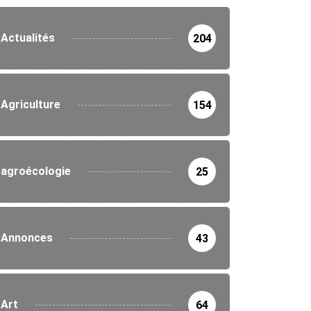
Actualités
204
Agriculture
154
agroécologie
25
Annonces
43
Art
64