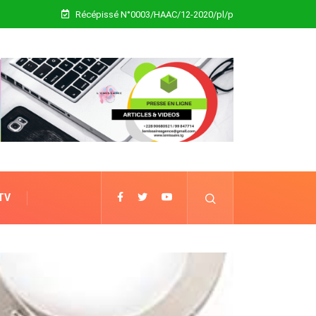
Récépissé N°0003/HAAC/12-2020/pl/p
 TV