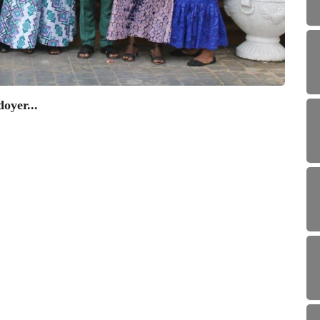
SOC
oyer...
L’IATA
07/0