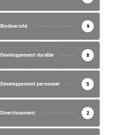
Biodiversité
9
IÉTÉ
 lance des ateliers sur la sécurité...
8/2026
Développement durable
8
Développement personnel
5
Divertissement
2