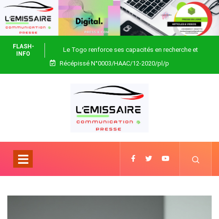
FLASH-
Le Togo renforce ses capacités en recherche et
INFO
Récépissé N°0003/HAAC/12-2020/pl/p
biotechnologie