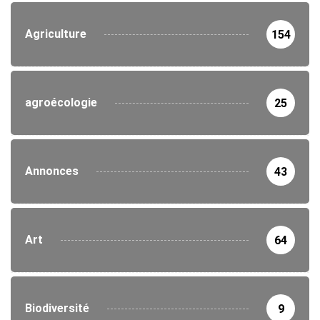
Agriculture
154
agroécologie
25
Annonces
43
Art
64
Biodiversité
9