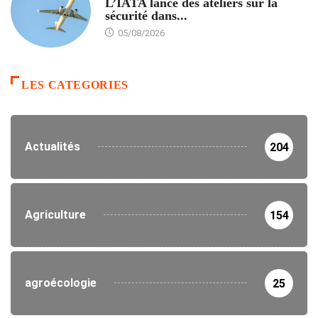
L’IATA lance des ateliers sur la
sécurité dans...
05/08/2026
LES CATEGORIES
Actualités
204
Agriculture
154
agroécologie
25