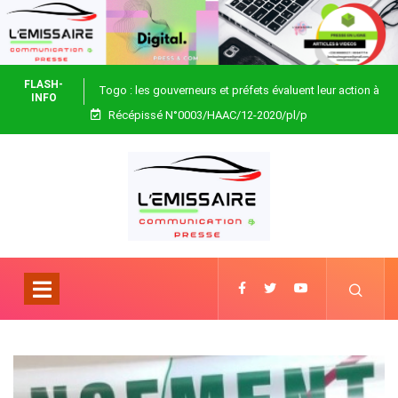
FLASH-
Togo : les gouverneurs et préfets évaluent leur action à
INFO
Récépissé N°0003/HAAC/12-2020/pl/p
Blitta