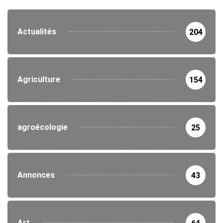
Actualités
204
Agriculture
154
agroécologie
25
Annonces
43
Art