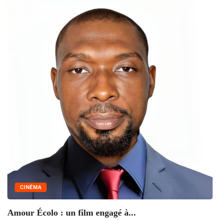
U
en
CINÉMA
Amour Écolo : un film engagé à...