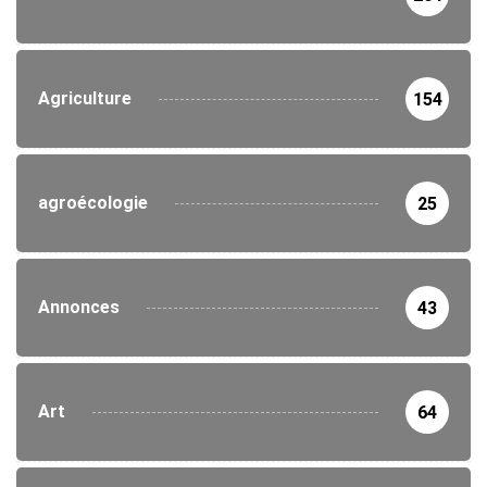
Agriculture
154
agroécologie
25
Annonces
43
Art
64