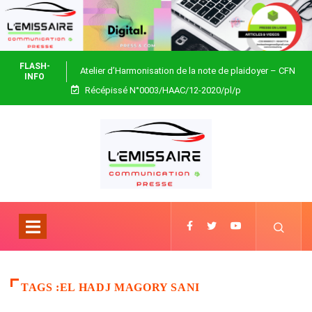
FLASH-
Atelier d’Harmonisation de la note de plaidoyer – CFN
INFO
Récépissé N°0003/HAAC/12-2020/pl/p
Togo
TAGS :EL HADJ MAGORY SANI