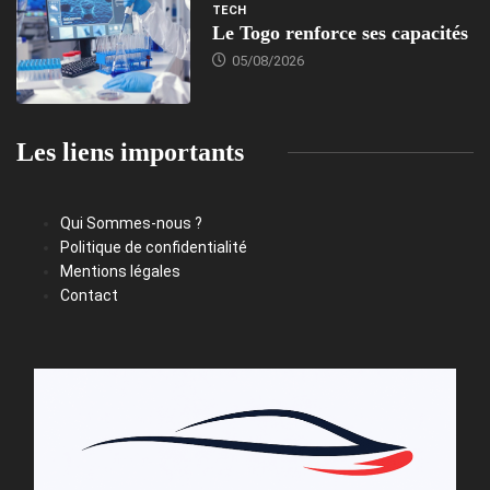
TECH
Le Togo renforce ses capacités
05/08/2026
Les liens importants
Qui Sommes-nous ?
Politique de confidentialité
Mentions légales
Contact