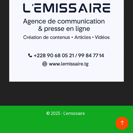
© 2025 - L'emissaire .