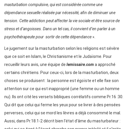
masturbation compulsive, qui est considérée comme une
dépendance sexuelle réalisée par nécessité, afin de diminuer une
tension. Cette addiction peut affecter la vie sociale et être source de
stress et d’angoisses. Dans un tel cas, il convient d’en parler à un
psychothérapeute pour sortir de cette dépendance
».
Le jugement sur la masturbation selon les religions est sévère
que ce soit en Islam, le Christianisme et le Judaïsme. Pour
recueillir leurs avis, une équipe de
lemissaire.com
a approché
certains chrétiens. Pour ceux-ci, lors de la masturbation, deux
choses se produisent : la personne est égoïste et elle fixe son
attention sur ce qui est inapproprié (une femme ou un homme
nu). Ils ont cité les versets bibliques corrélatifs comme Pr.16 :30.
Qui dit que celui qui ferme les yeux pour se livrer à des pensées
perverses, celui qui se mord les lèvres a déjà consommé le mal.
Aussi, dans Pr.18.1-2 décrit bien l’état d’âme du masturbateur :