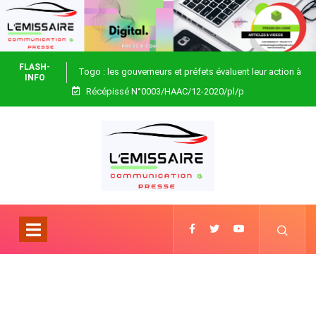
FLASH-
Togo : les gouverneurs et préfets évaluent leur action à
INFO
Récépissé N°0003/HAAC/12-2020/pl/p
Blitta