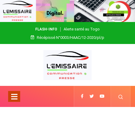
Alerte santé au Togo
FLASH-INFO
Récépissé N°0003/HAAC/12-2020/pl/p