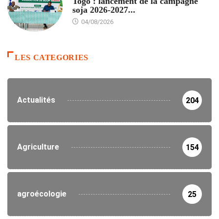
Togo : lancement de la campagne
soja 2026-2027...
04/08/2026
LES CATEGORIES
Actualités
204
Agriculture
154
agroécologie
25