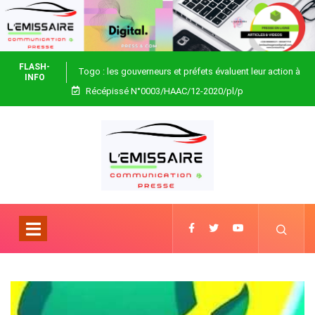
FLASH-
Togo : les gouverneurs et préfets évaluent leur action à
INFO
Récépissé N°0003/HAAC/12-2020/pl/p
Blitta