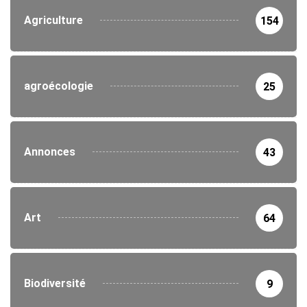
Agriculture
154
agroécologie
25
Annonces
43
Art
64
Biodiversité
9