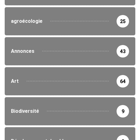
agroécologie
25
Annonces
43
Art
64
Biodiversité
9