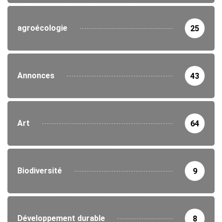
agroécologie
25
Annonces
43
Art
64
Biodiversité
9
Développement durable
8