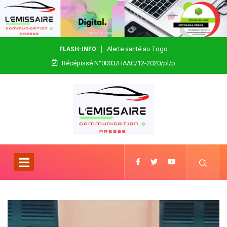
Alerte santé au Togo
FLASH-INFO
Récépissé N°0003/HAAC/12-2020/pl/p