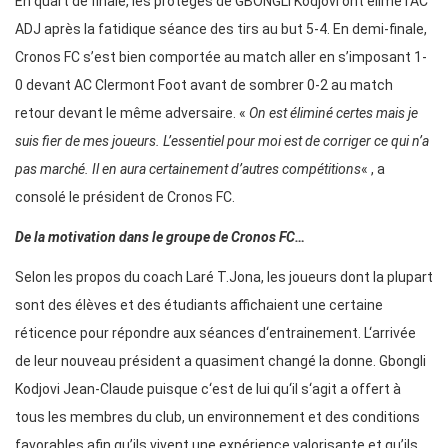
En quart de finale, les protégés de GBONGLI Kodjovi ont élimé l’AC
ADJ après la fatidique séance des tirs au but 5-4. En demi-finale,
Cronos FC s’est bien comportée au match aller en s’imposant 1-
0 devant AC Clermont Foot avant de sombrer 0-2 au match
retour devant le même adversaire. «
On est éliminé certes mais je
suis fier de mes joueurs. L’essentiel pour moi est de corriger ce qui n’a
pas marché. Il en aura certainement d’autres compétitions
« , a
consolé le président de Cronos FC.
De la motivation dans le groupe de Cronos FC…
Selon les propos du coach Laré T.Jona, les joueurs dont la plupart
sont des élèves et des étudiants affichaient une certaine
réticence pour répondre aux séances d‘entrainement. L‘arrivée
de leur nouveau président a quasiment changé la donne. Gbongli
Kodjovi Jean-Claude puisque c‘est de lui qu‘il s‘agit a offert à
tous les membres du club, un environnement et des conditions
favorables afin qu’ils vivent une expérience valorisante et qu’ils