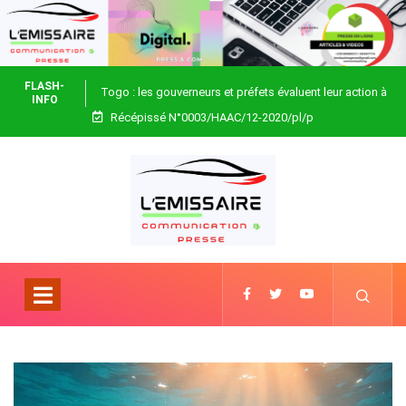
FLASH-
Togo : les gouverneurs et préfets évaluent leur action à
INFO
Récépissé N°0003/HAAC/12-2020/pl/p
Blitta