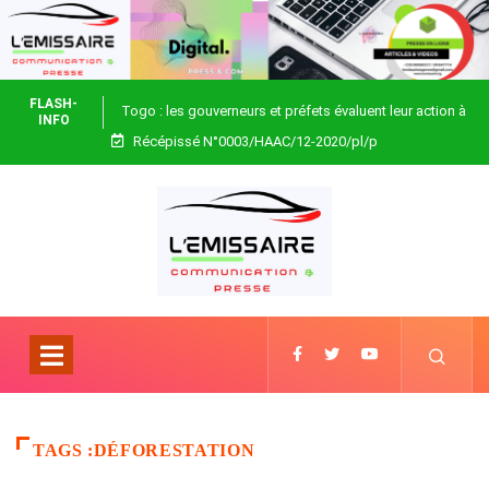
FLASH-
Togo : les gouverneurs et préfets évaluent leur action à
INFO
Récépissé N°0003/HAAC/12-2020/pl/p
Blitta
TAGS :DÉFORESTATION