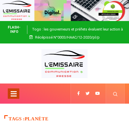
FLASH-
Togo : les gouverneurs et préfets évaluent leur action à
INFO
Récépissé N°0003/HAAC/12-2020/pl/p
Blitta
TAGS :PLANÈTE