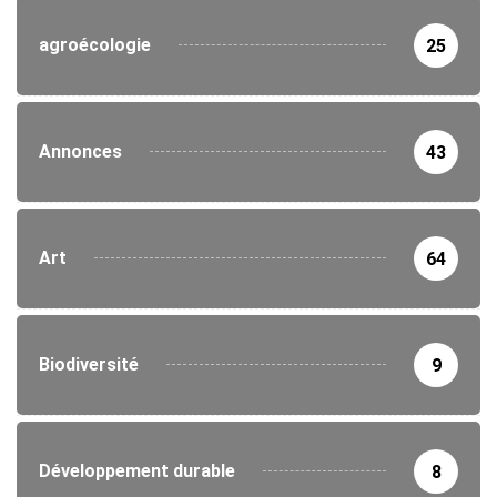
agroécologie
25
Annonces
43
Art
64
Biodiversité
9
Développement durable
8