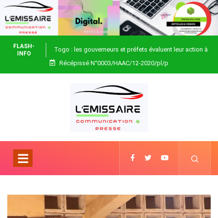
FLASH-
Togo : les gouverneurs et préfets évaluent leur action à
INFO
Récépissé N°0003/HAAC/12-2020/pl/p
Blitta