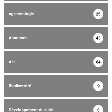
agroécologie
25
Annonces
43
Art
64
Biodiversité
9
Développement durable
8