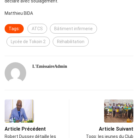
déclaré avec soulagement.
Matthieu BIDA
Tags:
ATCS
Bâtiment infirmerie
Lycée de Tokoin 2
Réhabilitation
L'EmissaireAdmin
Article Précédent
Article Suivant
Robert Dussey détaille les
Togo: les jeunes du Club