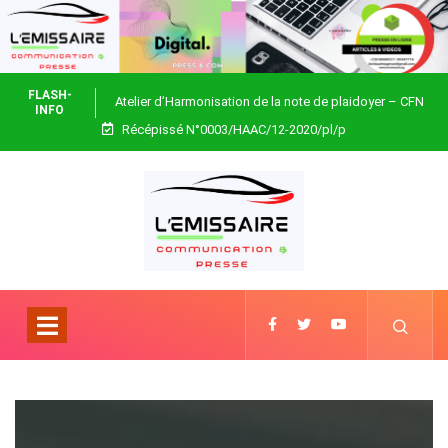
FLASH-
Atelier d’Harmonisation de la note de plaidoyer – CFN
INFO
Récépissé N°0003/HAAC/12-2020/pl/p
Togo