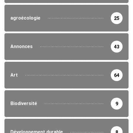
agroécologie
25
Annonces
43
Art
64
Biodiversité
9
Développement durable
8