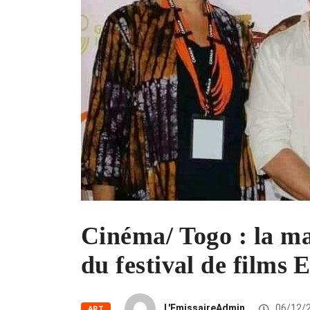
Cinéma/ Togo : la ma
du festival de films
L'EmissaireAdmin
06/12/
ART