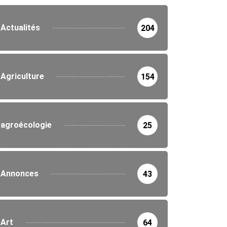
Actualités
204
Agriculture
154
agroécologie
25
Annonces
43
Art
64