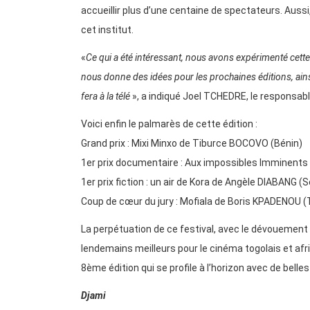
accueillir plus d’une centaine de spectateurs. Aussi
cet institut.
«
Ce qui a été intéressant, nous avons expérimenté cette an
nous donne des idées pour les prochaines éditions, ainsi 
fera à la télé
», a indiqué Joel TCHEDRE, le responsab
Voici enfin le palmarès de cette édition :
Grand prix : Mixi Minxo de Tiburce BOCOVO (Bénin)
1er prix documentaire : Aux impossibles Imminents
1er prix fiction : un air de Kora de Angèle DIABANG (
Coup de cœur du jury : Mofiala de Boris KPADENOU (
La perpétuation de ce festival, avec le dévouemen
lendemains meilleurs pour le cinéma togolais et afri
8ème édition qui se profile à l’horizon avec de belles
Djami