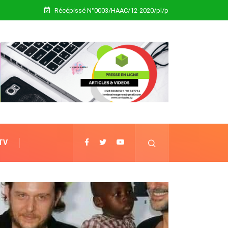
Récépissé N°0003/HAAC/12-2020/pl/p
 TV