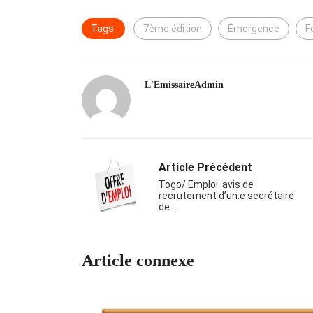
Tags:
7ème édition
Émergence
F
L'EmissaireAdmin
Article Précédent
Togo/ Emploi: avis de
recrutement d’un.e secrétaire
de…
Article connexe