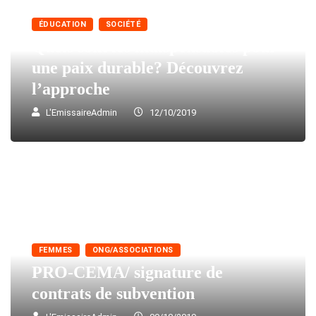
ÉDUCATION
SOCIÉTÉ
Quels sont les indispensables pour
une paix durable? Découvrez
l’approche
L'EmissaireAdmin
12/10/2019
FEMMES
ONG/ASSOCIATIONS
PRO-CEMA/ signature de
contrats de subvention