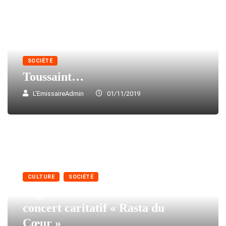
SOCIÉTÉ
Toussaint…
L'EmissaireAdmin
01/11/2019
CULTURE
SOCIÉTÉ
Togo//Culture: 10 ème Édition du
concert caritatif « Rasta du
Cœur »