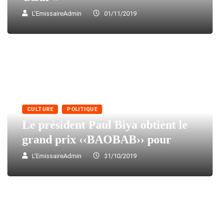
L'EmissaireAdmin
01/11/2019
CULTURE
POLITIQUE
Le président Paul Biya obtient le
grand prix ‹‹BAOBAB›› pour
L'EmissaireAdmin
31/10/2019