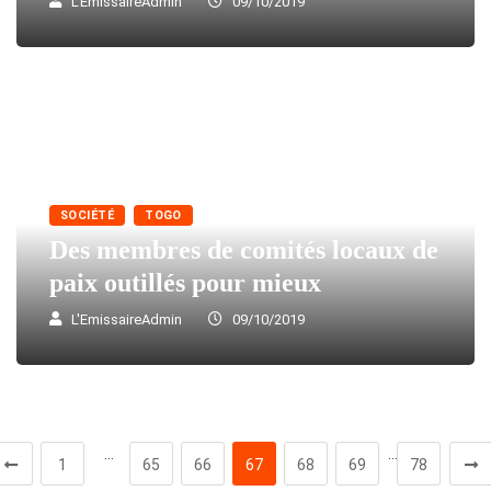
L'EmissaireAdmin
09/10/2019
SOCIÉTÉ
TOGO
Des membres de comités locaux de
paix outillés pour mieux
L'EmissaireAdmin
09/10/2019
…
…
1
65
66
67
68
69
78