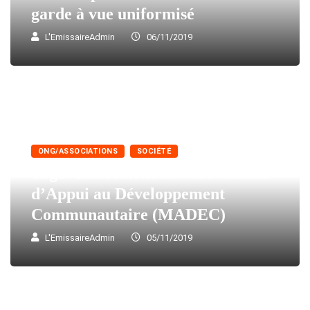
garde à vue uniformisé
L'EmissaireAdmin
06/11/2019
ONG/ASSOCIATIONS
SOCIÉTÉ
Togo//Lancement du Mouvement
d’Appui au Développement
Communautaire (MADEC)
L'EmissaireAdmin
05/11/2019