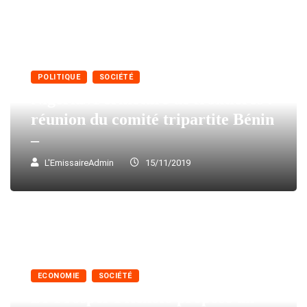
POLITIQUE
SOCIÉTÉ
Nigéria//Fermeture de frontières :
réunion du comité tripartite Bénin
–
L'EmissaireAdmin
15/11/2019
ECONOMIE
SOCIÉTÉ
Dr Prosper Pitcholo propose un