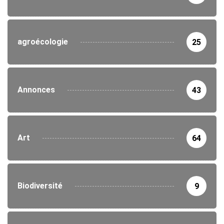
agroécologie
25
Annonces
43
Art
64
Biodiversité
9