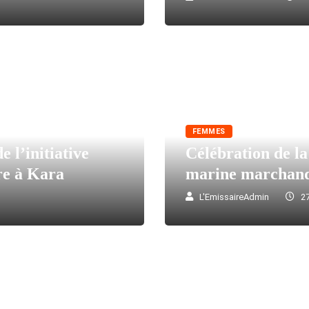
FEMMES
 l’initiative
Célébration de la
e à Kara
marine marchan
L'EmissaireAdmin
27