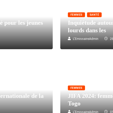
FEMMES
SANTÉ
 pour les jeunes
Inquiétude autou
lourds dans les
L'EmissaireAdmin
28
FEMMES
ernationale de la
JIFA 2024: femme
Togo
L'EmissaireAdmin
01