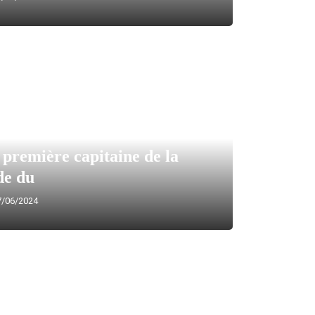
 première capitaine de la
de du
/06/2024