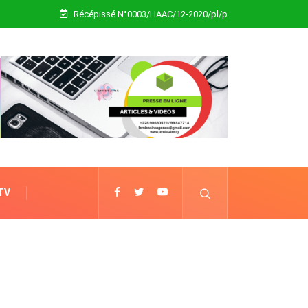
Récépissé N°0003/HAAC/12-2020/pl/p
 TV