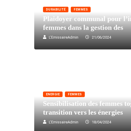
DURABILITÉ
FEMMES
Plaidoyer communal pour l’i
femmes dans la gestion des
L'EmissaireAdmin
21/06/2024
ENERGIE
FEMMES
Sensibilisation des femmes tog
transition vers les énergies
L'EmissaireAdmin
18/04/2024