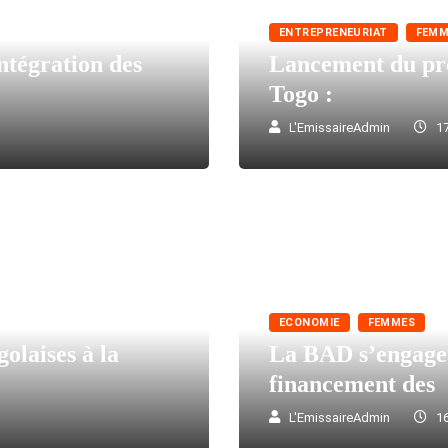
ENTREPRENEURIAT
FEMM
ntégration des
Lancement du pr
Togo :
L'EmissaireAdmin
17
ECONOMIE
FEMMES
olaises à la
La BAD s’engage 
financement des
L'EmissaireAdmin
16