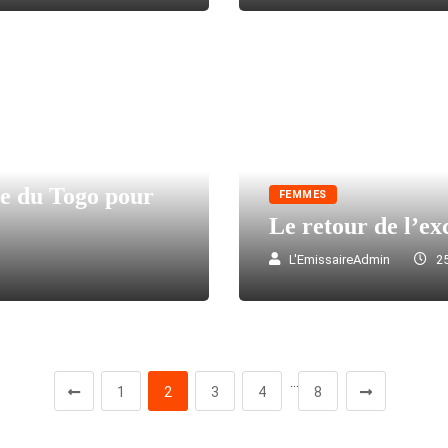
le du Togo pour
FEMMES
Le retour de l’ex
L'EmissaireAdmin
25
…
1
2
3
4
8