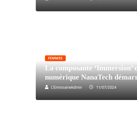
FEMMES
La composante ‘Immersion’ de
numérique NanaTech démarr
L'EmissaireAdmin
11/07/2024