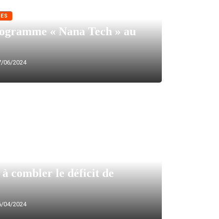
ES
ogramme « Nana Tech » au
/06/2024
à combler le déficit de
/04/2024