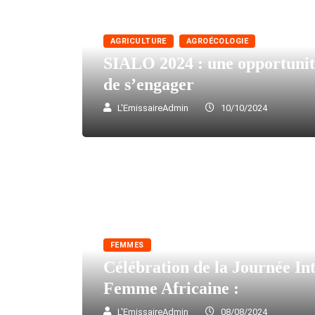
AGRICULTURE
AGROÉCOLOGIE
SIALO 2024 : une opportunité
de s’engager
L'EmissaireAdmin
10/10/2024
FEMMES
Célébration de la Journée Int
Femme Africaine :
L'EmissaireAdmin
08/08/2024