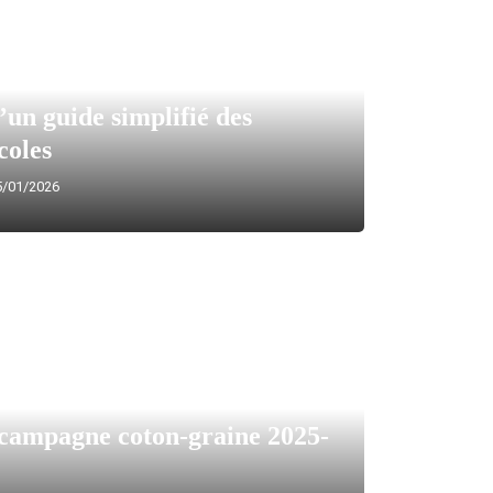
’un guide simplifié des
coles
/01/2026
campagne coton-graine 2025-