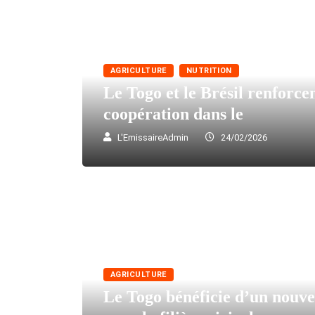
AGRICULTURE
NUTRITION
Le Togo et le Brésil renforce
coopération dans le
L'EmissaireAdmin
24/02/2026
AGRICULTURE
Le Togo bénéficie d’un nou