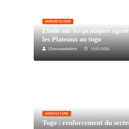
AGROÉCOLOGIE
Etude sur les pratiques agro
les Plateaux au togo
L'EmissaireAdmin
15/01/2026
AGRICULTURE
Togo : renforcement du secte