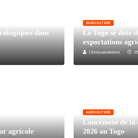
AGRICULTURE
écologiques dans
Le Togo se dote d
exportations agri
L'EmissaireAdmin
05
AGRICULTURE
Lancement de la 
ur agricole
2026 au Togo