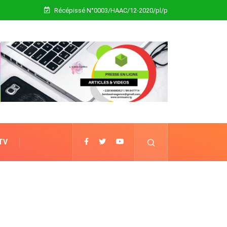
Récépissé N°0003/HAAC/12-2020/pl/p
 TV