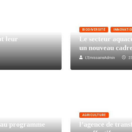
BIODIVERSITÉ
INNOVATIO
nt leur
Le secteur aquaco
un nouveau cadr
L'EmissaireAdmin
23
AGRICULTURE
veau programme
l’agence de trans