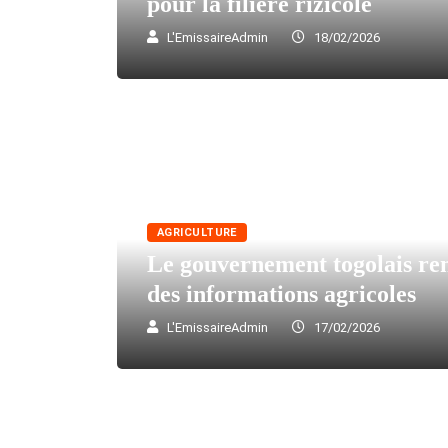
pour la filière rizicole
L'EmissaireAdmin
18/02/2026
AGRICULTURE
Le gouvernement togolais renf
des informations agricoles
L'EmissaireAdmin
17/02/2026