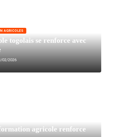
N AGRICOLES
le togolais se renforce avec
e
/02/2026
formation agricole renforce