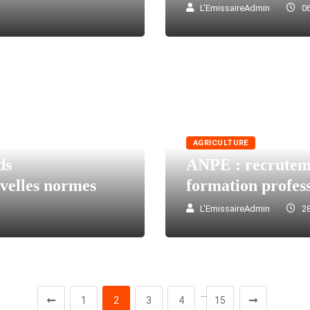
L'EmissaireAdmin
06
AGRICULTURE
ds
ANPE : recruteme
velles normes
formation profess
L'EmissaireAdmin
28
…
1
2
3
4
15