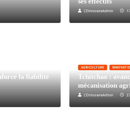
ses effectifs
L'EmissaireAdmin
17
AGRICULTURE
INNOVATI
orce la fiabilité
Tchitchao : avan
mécanisation agr
L'EmissaireAdmin
27