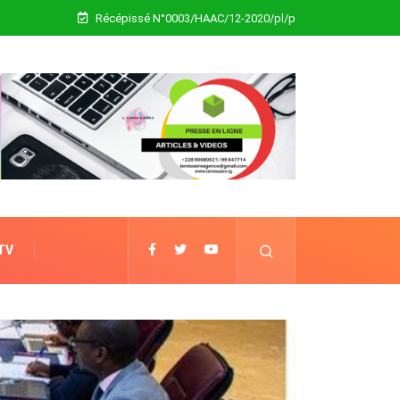
Récépissé N°0003/HAAC/12-2020/pl/p
 TV