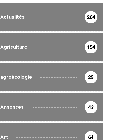
Actualités
204
Agriculture
154
agroécologie
25
Annonces
43
Art
64