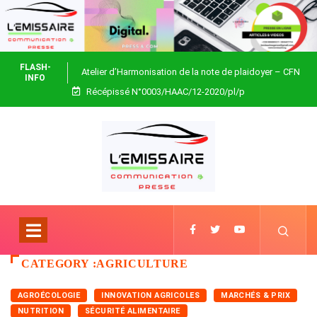
FLASH-
Atelier d’Harmonisation de la note de plaidoyer – CFN
INFO
Récépissé N°0003/HAAC/12-2020/pl/p
Togo
CATEGORY :AGRICULTURE
AGROÉCOLOGIE
INNOVATION AGRICOLES
MARCHÉS & PRIX
NUTRITION
SÉCURITÉ ALIMENTAIRE