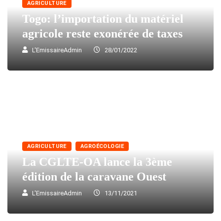
AGRICULTURE
Togo: l’importation du matériel
agricole reste exonérée de taxes
L'EmissaireAdmin
28/01/2022
AGRICULTURE
AGROÉCOLOGIE
La CGLTE-OA lance la 3ème
édition de la caravane Ouest
L'EmissaireAdmin
13/11/2021