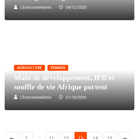
L'EmissaireAdmin
04/12/2020
AGRICULTURE
FEMMES
Main de développement, IFD et
souffle de vie Afrique portent
L'EmissaireAdmin
21/10/2020
…
1
11
12
13
14
15