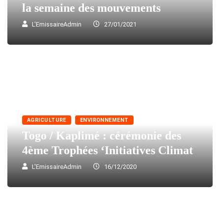
la semaine des mouvements
L'EmissaireAdmin
27/01/2021
AGRICULTURE
ENVIRONNEMENT
Togo / Kaplimé : cérémonie des
4ème Trophées ‘Initiatives Climat
L'EmissaireAdmin
16/12/2020