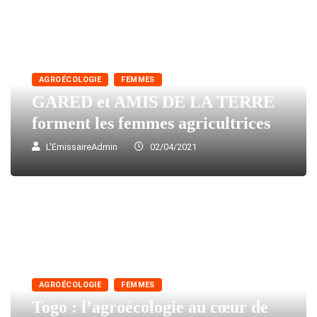
AGROÉCOLOGIE
FEMMES
GARED et AMIS DE LA TERRE
forment les femmes agricultrices
L'EmissaireAdmin
02/04/2021
AGROÉCOLOGIE
FEMMES
Togo : l’agroécologie au cœur de