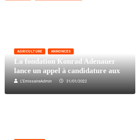
AGRICULTURE
ANNONCES
La fondation Konrad Adenauer
lance un appel à candidature aux
L'EmissaireAdmin
31/01/2022