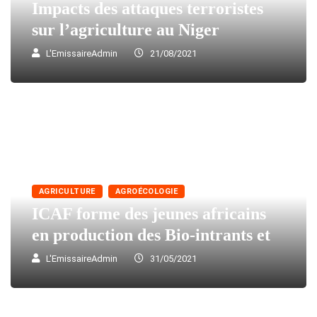
Impacts des attaques terroristes
sur l’agriculture au Niger
L'EmissaireAdmin
21/08/2021
AGRICULTURE
AGROÉCOLOGIE
ICAF forme des jeunes africains
en production des Bio-intrants et
L'EmissaireAdmin
31/05/2021