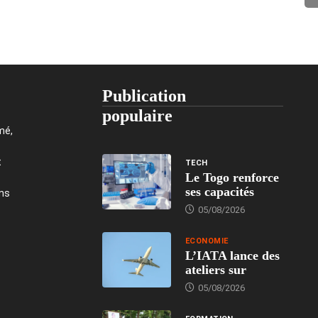
Publication
populaire
mé,
t
TECH
Le Togo renforce
ses capacités
ons
05/08/2026
ECONOMIE
L’IATA lance des
ateliers sur
05/08/2026