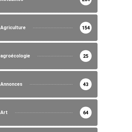
Agriculture
154
agroécologie
25
Annonces
43
Art
64