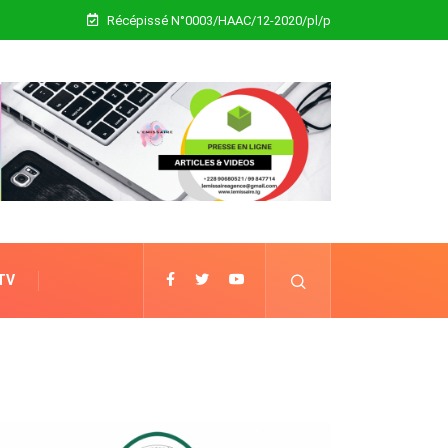
Récépissé N°0003/HAAC/12-2020/pl/p
 TV