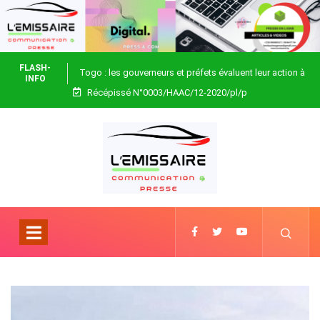
FLASH-
Togo : les gouverneurs et préfets évaluent leur action à
INFO
Récépissé N°0003/HAAC/12-2020/pl/p
Blitta