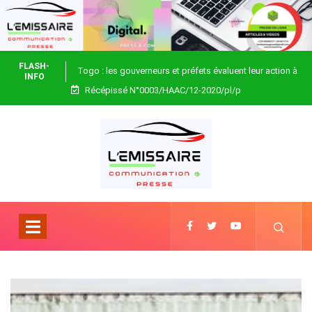
FLASH-
Togo : les gouverneurs et préfets évaluent leur action à
INFO
Récépissé N°0003/HAAC/12-2020/pl/p
Blitta