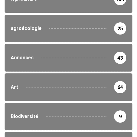
agroécologie
25
Annonces
43
Art
64
Biodiversité
9