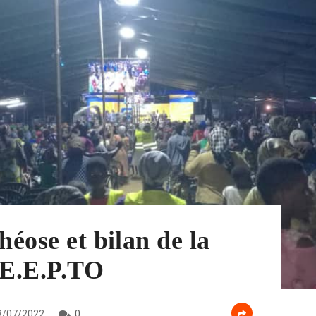
héose et bilan de la
’E.E.P.TO
/07/2022
0