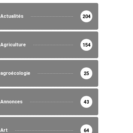
Actualités
204
Agriculture
154
agroécologie
25
Annonces
43
Art
64