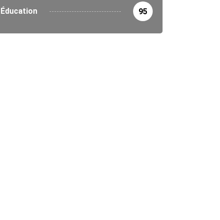
Éducation
95
UALITÉS
 la campagne électorale au Togo...
4/2024