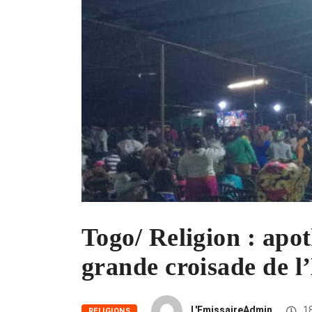
Togo/ Religion : apot
grande croisade de l
L'EmissaireAdmin
18
RELIGIONS