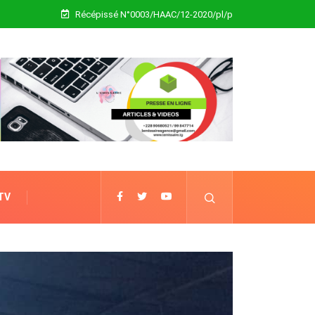
Récépissé N°0003/HAAC/12-2020/pl/p
 TV