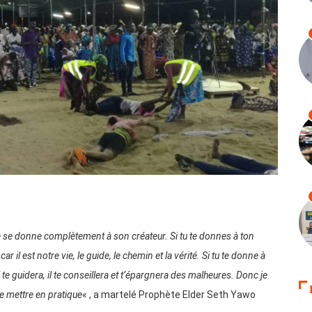
se donne complètement à son créateur. Si tu te donnes à ton
car il est notre vie, le guide, le chemin et la vérité. Si tu te donne à
il te guidera, il te conseillera et t’épargnera des malheures. Donc je
e mettre en pratique
« , a martelé Prophète Elder Seth Yawo