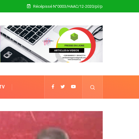
Récépissé N°0003/HAAC/12-2020/pl/p
 TV