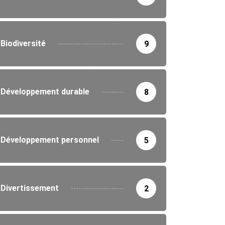
Biodiversité
9
Développement durable
8
ITIQUE
 les gouverneurs et préfets évaluent...
8/2026
Développement personnel
5
Divertissement
2