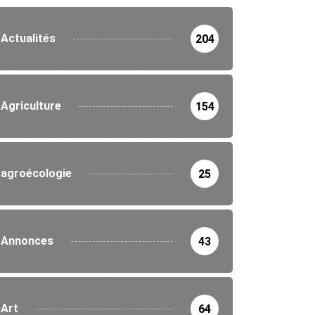
Actualités
204
Agriculture
154
agroécologie
25
Annonces
43
Art
64