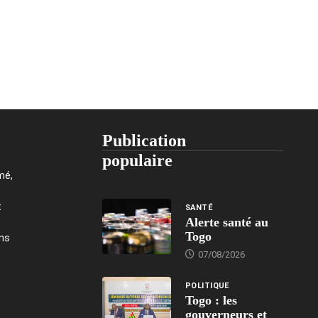
Publication
populaire
mé,
t
SANTÉ
Alerte santé au
Togo
ons
07/08/2026
POLITIQUE
Togo : les
gouverneurs et