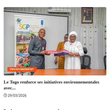
ENVIRONNEMENT
O
de
Le Togo renforce ses initiatives environnementales
avec...
29/03/2026