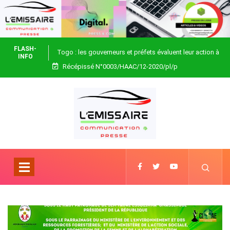
FLASH-
Togo : les gouverneurs et préfets évaluent leur action à
INFO
Récépissé N°0003/HAAC/12-2020/pl/p
Blitta