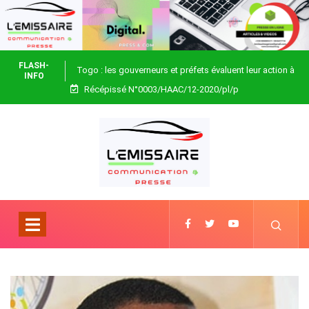
FLASH-
Togo : les gouverneurs et préfets évaluent leur action à
INFO
Récépissé N°0003/HAAC/12-2020/pl/p
Blitta