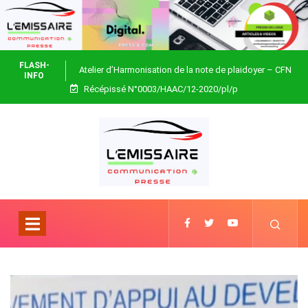
FLASH-
Atelier d’Harmonisation de la note de plaidoyer – CFN
INFO
Récépissé N°0003/HAAC/12-2020/pl/p
Togo