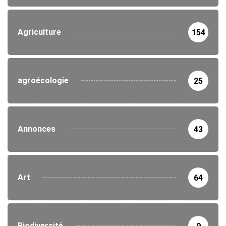
Agriculture
154
agroécologie
25
Annonces
43
Art
64
Biodiversité