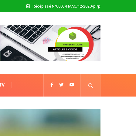
Récépissé N°0003/HAAC/12-2020/pl/p
 TV