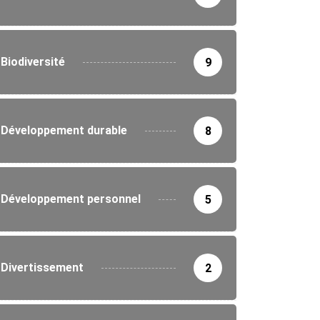
Biodiversité
9
Développement durable
8
TURE
ment du championnat génie Imhotep
4/2026
Développement personnel
5
Divertissement
2