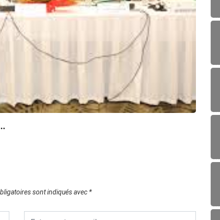
CUL
Lance
..
23/0
ligatoires sont indiqués avec
*