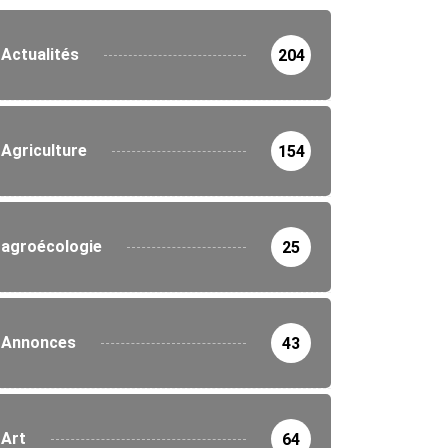
Actualités
204
Agriculture
154
agroécologie
25
Annonces
43
Art
64