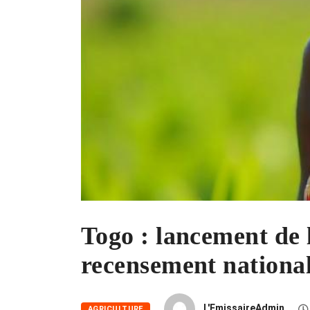
Togo : lancement de l
recensement national
L'EmissaireAdmin
AGRICULTURE