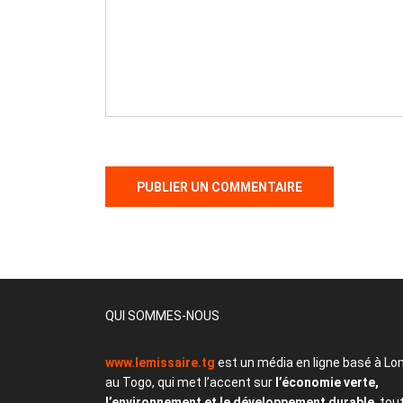
QUI SOMMES-NOUS
www.lemissaire.tg
est un média en ligne basé à Lo
au Togo, qui met l’accent sur
l’économie verte,
l’environnement et le développement durable
, tou