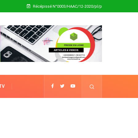
Récépissé N°0003/HAAC/12-2020/pl/p
 TV