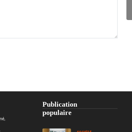
Publication
populaire
mé,
t