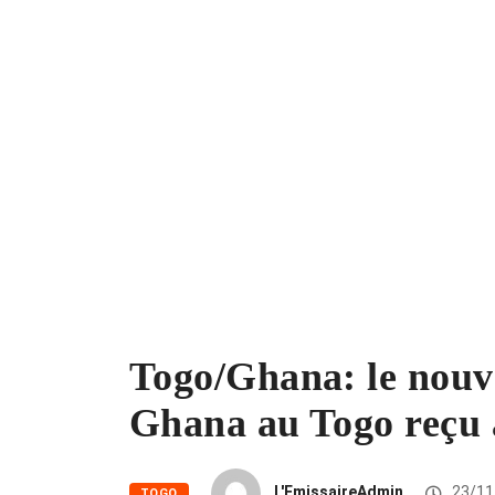
Togo/Ghana: le nouv
Ghana au Togo reçu à
L'EmissaireAdmin
23/11
TOGO