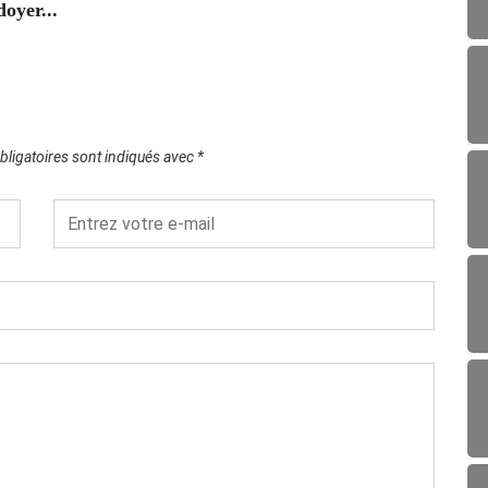
oyer...
L’IATA
07/0
ligatoires sont indiqués avec
*