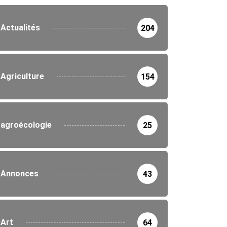
Actualités
204
Agriculture
154
agroécologie
25
Annonces
43
IÉTÉ
Art
64