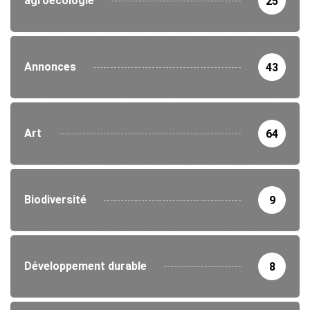
agroécologie
25
Annonces
43
Art
64
Biodiversité
9
Développement durable
8