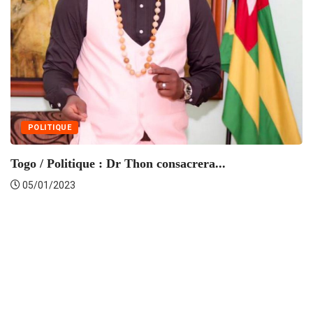
POLITIQUE
T
Togo / Politique : Dr Thon consacrera...
05/01/2023