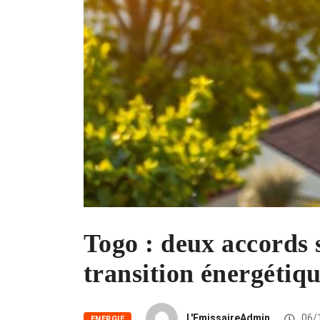
Togo : deux accords s
transition énergétiq
L'EmissaireAdmin
06/
ENERGIE