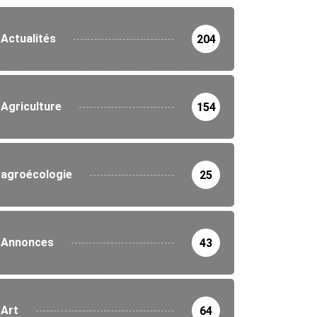
Actualités
204
Agriculture
154
agroécologie
25
Annonces
43
Art
64