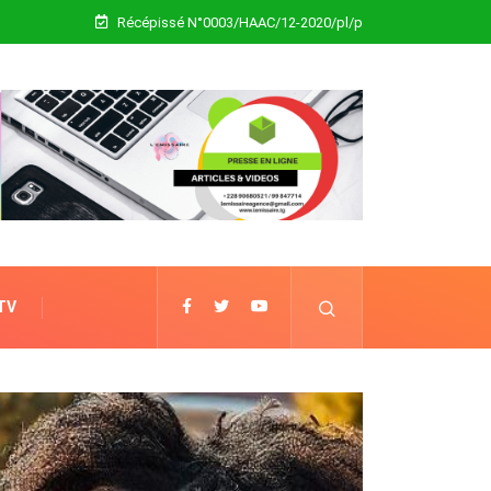
Récépissé N°0003/HAAC/12-2020/pl/p
 TV