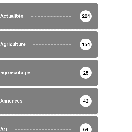
Actualités
204
Agriculture
154
agroécologie
25
Annonces
43
Art
64