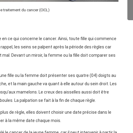
e traitement du cancer (CICL)
 en ce qui concerne le cancer. Ainsi, toute fille qui commence
r rappel, les seins se palpent après la période des règles car
t mal. Devant un miroir, la femme ou la fille doit comparer ses
ne fille ou la femme doit présenter ses quatre (04) doigts au
uche, et la main gauche va quant à elle autour du sein droit. Les
jusqu’aux mamelons. Le creux des aisselles aussi doit être
oules. La palpation se fait à la fin de chaque règle.
us de règle, elles doivent choisir une date précise dans le
éter à la même date chaque mois.
é le cancer de la jeune femme, car il peut intervenir à partir la