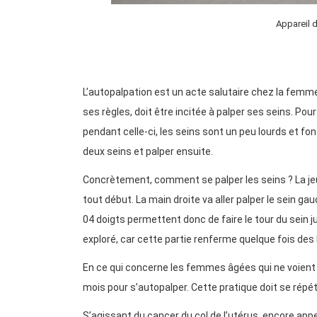
Appareil d
L’autopalpation est un acte salutaire chez la femme
ses règles, doit être incitée à palper ses seins. Pou
pendant celle-ci, les seins sont un peu lourds et fon
deux seins et palper ensuite.
Concrètement, comment se palper les seins ? La jeu
tout début. La main droite va aller palper le sein ga
04 doigts permettent donc de faire le tour du sein 
exploré, car cette partie renferme quelque fois des b
En ce qui concerne les femmes âgées qui ne voient pl
mois pour s’autopalper. Cette pratique doit se rép
S’agissant du cancer du col de l’utérus, encore appel