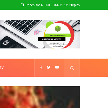
Récépissé N°0003/HAAC/12-2020/pl/p
 TV