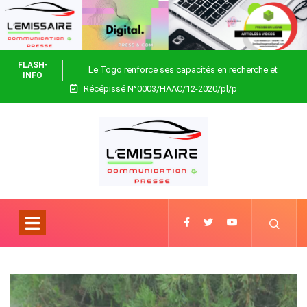
FLASH-
Le Togo renforce ses capacités en recherche et
INFO
Récépissé N°0003/HAAC/12-2020/pl/p
biotechnologie