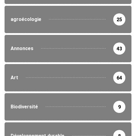
agroécologie
25
Annonces
43
Art
64
Biodiversité
9
Développement durable