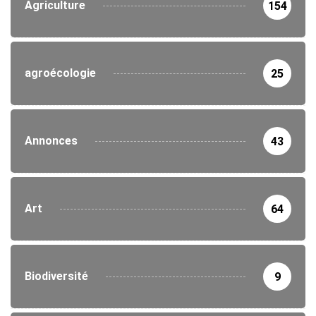
Agriculture
154
agroécologie
25
Annonces
43
Art
64
Biodiversité
9