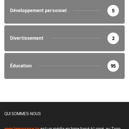
Développement personnel
5
Divertissement
2
Éducation
95
QUI SOMMES-NOUS
www.lemissaire.tg
est un média en ligne basé à Lomé, au Togo,