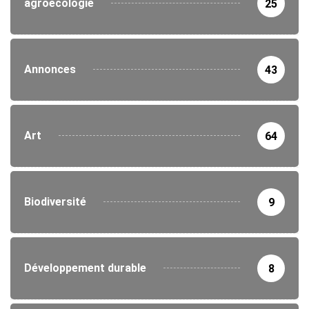
agroécologie
25
Annonces
43
Art
64
Biodiversité
9
Développement durable
8