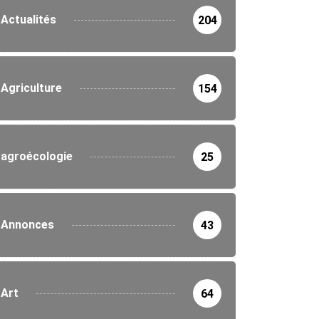
Actualités
204
Agriculture
154
agroécologie
25
Annonces
43
Art
64