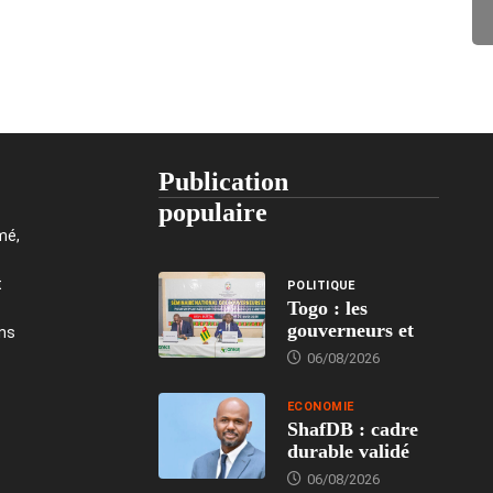
Publication
populaire
mé,
t
POLITIQUE
Togo : les
gouverneurs et
ons
06/08/2026
ECONOMIE
ShafDB : cadre
durable validé
06/08/2026