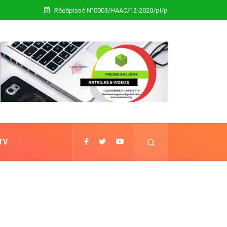
Récépissé N°0003/HAAC/12-2020/pl/p
 TV