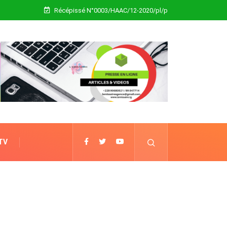
Récépissé N°0003/HAAC/12-2020/pl/p
 TV