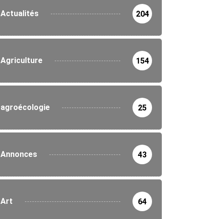
Actualités
204
Agriculture
154
agroécologie
25
Annonces
43
Art
64