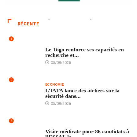
RÉCENTE
1
TECH
Le Togo renforce ses capacités en
recherche et...
05/08/2026
2
ECONOMIE
L’IATA lance des ateliers sur la
sécurité dans...
05/08/2026
3
FORMATION
Visite médicale pour 86 candidats à
l’ESSAL le...