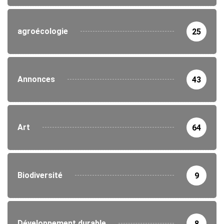
agroécologie
25
Annonces
43
Art
64
Biodiversité
9
Développement durable
8